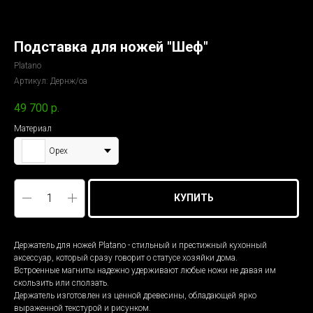
Подставка для ножей "Шеф"
Platano
Артикул:
Дернж/оа
49 700
р.
Материал
Орех
КУПИТЬ
Держатель для ножей Platano - стильный и престижный кухонный
аксессуар, который сразу говорит о статусе хозяйки дома.
Встроенные магниты надежно удерживают любые ножи не давая им
скользить или сползать.
Держатель изготовлен из ценной древесины, обладающей ярко
выраженной текстурой и рисунком.